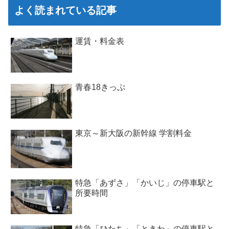
よく読まれている記事
運賃・料金表
青春18きっぷ
東京～新大阪の新幹線 学割料金
特急「あずさ」「かいじ」の停車駅と
所要時間
特急「ひたち」「ときわ」の停車駅と