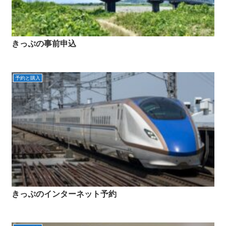
きっぷの事前申込
予約と購入
きっぷのインターネット予約