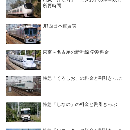
所要時間
JR西日本運賃表
東京～名古屋の新幹線 学割料金
特急「くろしお」の料金と割引きっぷ
特急「しなの」の料金と割引きっぷ