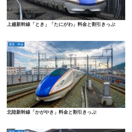
上越新幹線「とき」「たにがわ」料金と割引きっぷ
運賃・料金
北陸新幹線「かがやき」料金と割引きっぷ