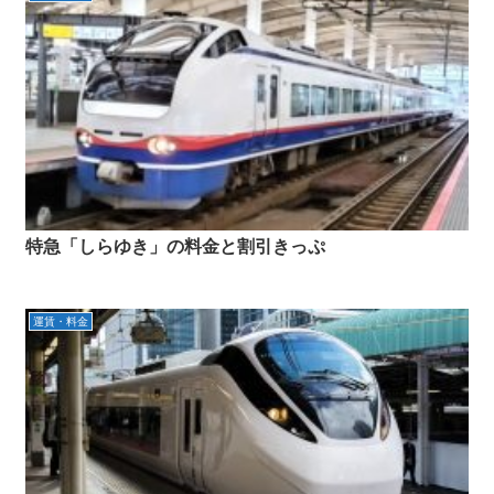
特急「しらゆき」の料金と割引きっぷ
運賃・料金