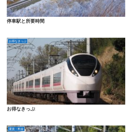
停車駅と所要時間
お得なきっぷ
お得なきっぷ
運賃・料金