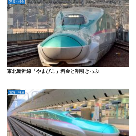
運賃・料金
東北新幹線「やまびこ」料金と割引きっぷ
運賃・料金