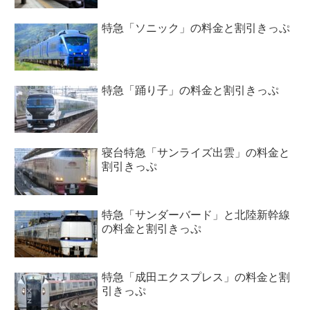
特急「ソニック」の料金と割引きっぷ
特急「踊り子」の料金と割引きっぷ
寝台特急「サンライズ出雲」の料金と
割引きっぷ
特急「サンダーバード」と北陸新幹線
の料金と割引きっぷ
特急「成田エクスプレス」の料金と割
引きっぷ