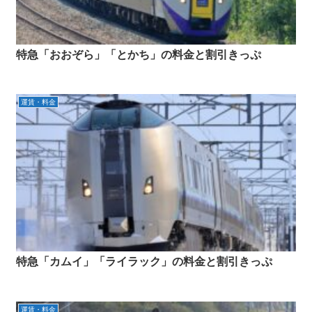
特急「おおぞら」「とかち」の料金と割引きっぷ
運賃・料金
特急「カムイ」「ライラック」の料金と割引きっぷ
運賃・料金