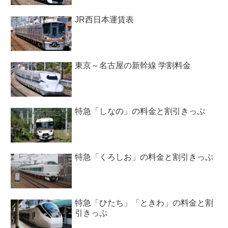
JR西日本運賃表
東京～名古屋の新幹線 学割料金
特急「しなの」の料金と割引きっぷ
特急「くろしお」の料金と割引きっぷ
特急「ひたち」「ときわ」の料金と割
引きっぷ