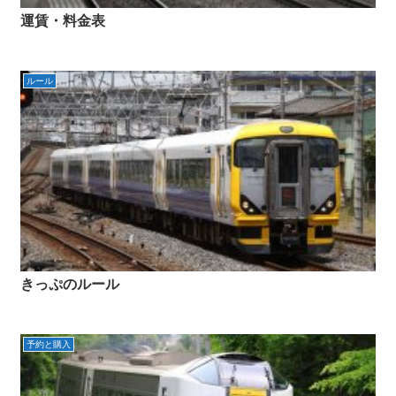
運賃・料金表
ルール
きっぷのルール
予約と購入