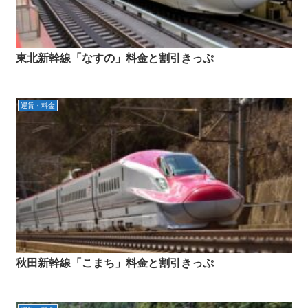
東北新幹線「なすの」料金と割引きっぷ
運賃・料金
秋田新幹線「こまち」料金と割引きっぷ