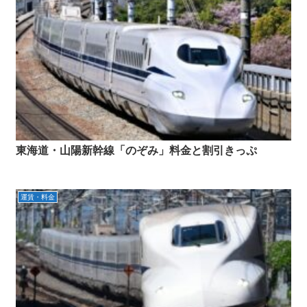
東海道・山陽新幹線「のぞみ」料金と割引きっぷ
運賃・料金