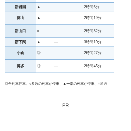
新岩国
▲
—
2時間6分
徳山
▲
—
2時間19分
新山口
○
—
2時間32分
新下関
▲
—
3時間10分
小倉
◎
—
2時間27分
博多
◎
—
2時間45分
◎全列車停車、○多数の列車が停車、▲一部の列車が停車、×通過
PR