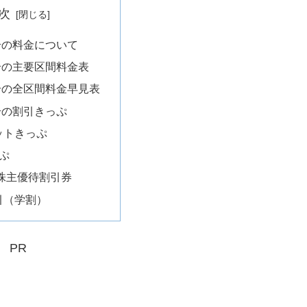
次
号の料金について
号の主要区間料金表
号の全区間料金早見表
号の割引きっぷ
ットきっぷ
ぷ
州株主優待割引券
引（学割）
PR