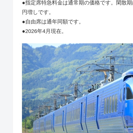
●指定席特急料金は通常期の価格です。閑散期は
円増しです。
●自由席は通年同額です。
●2026年4月現在。