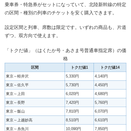
乗車券・特急券がセットになっていて、北陸新幹線の特定
の区間・種別の列車のチケットを安く購入できます。
設定区間と列車、席数は限定です。いずれの商品も、片道
ずつ、双方向で使えます。
「トクだ値」（はくたか号・あさま号普通車指定席）の価
格
区間
トクだ値1
トクだ値14
東京～軽井沢
5,330円
4,140円
東京～佐久平
5,730円
4,450円
東京～上田
6,020円
4,680円
東京～長野
7,420円
5,760円
東京～飯山
7,810円
6,070円
東京～上越妙高
8,510円
6,610円
東京～糸魚川
10,090円
7,850円