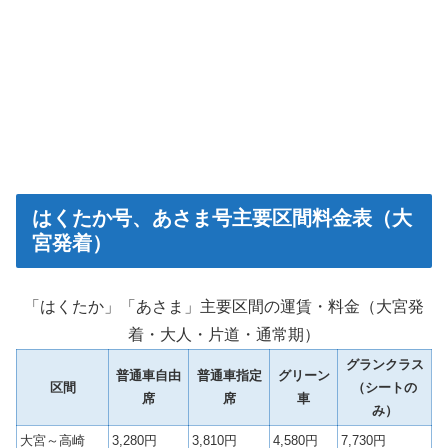
はくたか号、あさま号主要区間料金表（大
宮発着）
「はくたか」「あさま」主要区間の運賃・料金（大宮発
着・大人・片道・通常期）
グランクラス
普通車自由
普通車指定
グリーン
区間
（シートの
席
席
車
み）
大宮～高崎
3,280円
3,810円
4,580円
7,730円