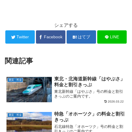
シェアする
Twitter
Facebook
はてブ
LINE
関連記事
東北・北海道新幹線「はやぶさ」
運賃・料金
料金と割引きっぷ
東北新幹線「はやぶさ」号の料金と割引
きっぷのご案内です。
2026.03.22
特急「オホーツク」の料金と割引
運賃・料金
きっぷ
石北線特急「オホーツク」号の料金と割
引きっぷのご案内です。