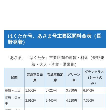
はくたか号、あさま号主要区間料金表（長
野発着）
「あさま」「はくたか」主要区間の運賃・料金（長野発
着・大人・片道・通常期）
グランクラス
普通車自由
普通車指定
グリーン
区間
（シートの
席
席
車
み）
長野～上田
1,500円
3,020円
3,790円
6,940円
長野～佐久
2,910円
3,440円
4,210円
7,360円
平