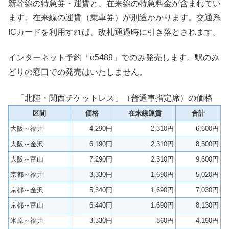
新幹線の特急券・運賃と、在来線の特急料金が含まれてい
ます。在来線の運賃（乗車券）が別途かかります。交通系
ICカードを利用すれば、改札通過時に引き落とされます。
インターネット予約「e5489」でのみ発売します。駅のみ
どりの窓口での発売はいたしません。
「北陸・関西チケットレス」（普通車指定席）の価格
区間
価格
在来線運賃
合計
大阪～福井
4,290円
2,310円
6,600円
大阪～金沢
6,190円
2,310円
8,500円
大阪～富山
7,290円
2,310円
9,600円
京都～福井
3,330円
1,690円
5,020円
京都～金沢
5,340円
1,690円
7,030円
京都～富山
6,440円
1,690円
8,130円
米原～福井
3,330円
860円
4,190円