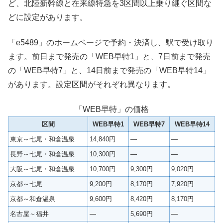
ど、北陸新幹線と在来線特急を3区間以上乗り継ぐ区間な
どに設定があります。
「e5489」のホームページで予約・決済し、駅で受け取り
ます。前日まで発売の「WEB早特1」と、7日前まで発売
の「WEB早特7」と、14日前まで発売の「WEB早特14」
があります。設定区間がそれぞれ異なります。
「WEB早特」の価格
区間
WEB早特1
WEB早特7
WEB早特14
東京～七尾・和倉温泉
14,840円
—
—
長野～七尾・和倉温泉
10,300円
—
—
大阪～七尾・和倉温泉
10,700円
9,300円
9,020円
京都～七尾
9,200円
8,170円
7,920円
京都～和倉温泉
9,600円
8,420円
8,170円
名古屋～福井
—
5,690円
—