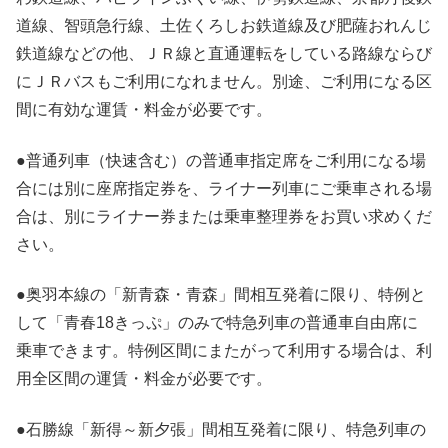
道線、智頭急行線、土佐くろしお鉄道線及び肥薩おれんじ
鉄道線などの他、ＪＲ線と直通運転をしている路線ならび
にＪＲバスもご利用になれません。別途、ご利用になる区
間に有効な運賃・料金が必要です。
●普通列車（快速含む）の普通車指定席をご利用になる場
合には別に座席指定券を、ライナー列車にご乗車される場
合は、別にライナー券または乗車整理券をお買い求めくだ
さい。
●奥羽本線の「新青森・青森」間相互発着に限り、特例と
して「青春18きっぷ」のみで特急列車の普通車自由席に
乗車できます。特例区間にまたがって利用する場合は、利
用全区間の運賃・料金が必要です。
●石勝線「新得～新夕張」間相互発着に限り、特急列車の