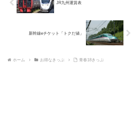
JR九州運賃表
新幹線eチケット「トクだ値」
ホーム
お得なきっぷ
青春18きっぷ