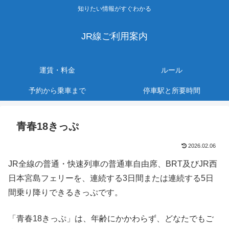
知りたい情報がすぐわかる
JR線ご利用案内
運賃・料金
ルール
予約から乗車まで
停車駅と所要時間
青春18きっぷ
2026.02.06
JR全線の普通・快速列車の普通車自由席、BRT及びJR西
日本宮島フェリーを、連続する3日間または連続する5日
間乗り降りできるきっぷです。
「青春18きっぷ」は、年齢にかかわらず、どなたでもご