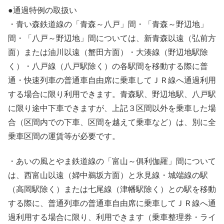
●通過特例の取扱い
・青い森鉄道線の「青森～八戸」間・「青森～野辺地」
間・「八戸～野辺地」間については、新青森以遠（弘前方
面）または油川以遠（蟹田方面）・大湊線（野辺地駅除
く）・八戸線（八戸駅除く）の各駅間を移動する際に普
通・快速列車の普通車自由席に乗車してＪＲ線へ通過利用
する場合に限り利用できます。青森駅、野辺地駅、八戸駅
に限り途中下車できますが、上記３区間以外を乗車した場
合（区間内での下車、区間を越えて乗車など）は、別に全
乗車区間の運賃等が必要です。
・あいの風とやま鉄道線の「富山～俱利伽羅」間について
は、西富山以遠（婦中鵜坂方面）と氷見線・城端線の駅
（高岡駅除く）または七尾線（津幡駅除く）との駅を移動
する際に、普通列車の普通車自由席に乗車してＪＲ線へ通
過利用する場合に限り、利用できます（乗車整理券・ライ