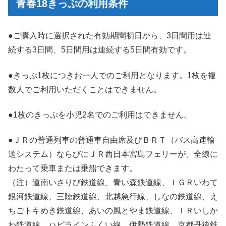
青春18きっぷの利用条件
●ご購入時に選択された有効期間初日から、3日間用は連
続する3日間、5日間用は連続する5日間有効です。
●きっぷ1枚につきお一人でのご利用となります。1枚を複
数人でご利用いただくことはできません。
●1枚のきっぷを小児2名でのご利用はできません。
●ＪＲの普通列車の普通車自由席及びＢＲＴ（バス高速輸
送システム）ならびにＪＲ西日本宮島フェリーが、全線に
わたって乗車または乗船できます。
（注）道南いさりび鉄道線、青い森鉄道線、ＩＧＲいわて
銀河鉄道線、三陸鉄道線、北越急行線、しなの鉄道線、え
ちごトキめき鉄道線、あいの風とやま鉄道線、ＩＲいしか
わ鉄道線、ハピラインふくい線、伊勢鉄道線、京都丹後鉄