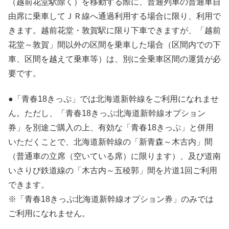
（越前花堂駅除く）を移動する際に、普通列車の普通車自
由席に乗車してＪＲ線へ通過利用する場合に限り、利用で
きます。越前花堂・敦賀駅に限り下車できますが、「越前
花堂～敦賀」間以外の区間を乗車した場合（区間内での下
車、区間を越えて乗車等）は、別に全乗車区間の運賃が必
要です。
●「青春18きっぷ」では北海道新幹線をご利用になれませ
ん。ただし、「青春18きっぷ北海道新幹線オプション
券」を別途ご購入の上、有効な「青春18きっぷ」と併用
いただくことで、北海道新幹線の「新青森～木古内」間
（普通車の立席（空いている席）に限ります）、及び道南
いさりび鉄道線の「木古内～五稜郭」間を片道1回ご利用
できます。
※「青春18きっぷ北海道新幹線オプション券」のみでは
ご利用になれません。