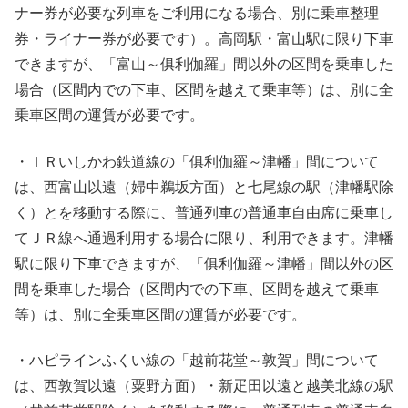
ナー券が必要な列車をご利用になる場合、別に乗車整理
券・ライナー券が必要です）。高岡駅・富山駅に限り下車
できますが、「富山～俱利伽羅」間以外の区間を乗車した
場合（区間内での下車、区間を越えて乗車等）は、別に全
乗車区間の運賃が必要です。
・ＩＲいしかわ鉄道線の「俱利伽羅～津幡」間について
は、西富山以遠（婦中鵜坂方面）と七尾線の駅（津幡駅除
く）とを移動する際に、普通列車の普通車自由席に乗車し
てＪＲ線へ通過利用する場合に限り、利用できます。津幡
駅に限り下車できますが、「俱利伽羅～津幡」間以外の区
間を乗車した場合（区間内での下車、区間を越えて乗車
等）は、別に全乗車区間の運賃が必要です。
・ハピラインふくい線の「越前花堂～敦賀」間について
は、西敦賀以遠（粟野方面）・新疋田以遠と越美北線の駅