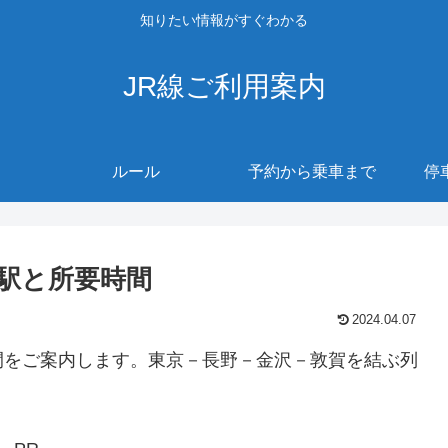
知りたい情報がすぐわかる
JR線ご利用案内
ルール
予約から乗車まで
停
駅と所要時間
2024.04.07
間をご案内します。東京－長野－金沢－敦賀を結ぶ列