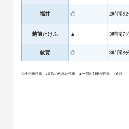
福井
◎
2時間5
越前たけふ
▲
3時間7
敦賀
◎
3時間8
◎全列車停車、○多数の列車が停車、▲一部の列車が停車、×通過