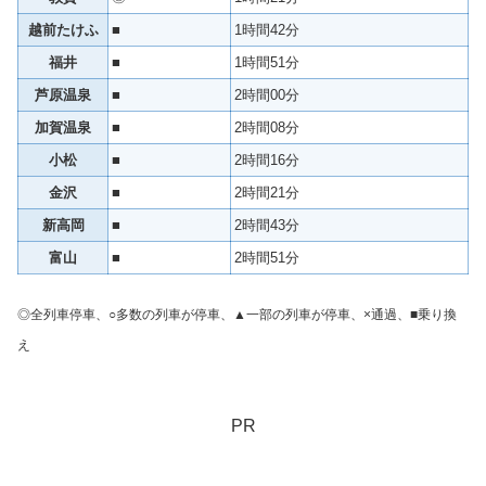
越前たけふ
■
1時間42分
福井
■
1時間51分
芦原温泉
■
2時間00分
加賀温泉
■
2時間08分
小松
■
2時間16分
金沢
■
2時間21分
新高岡
■
2時間43分
富山
■
2時間51分
◎全列車停車、○多数の列車が停車、▲一部の列車が停車、×通過、■乗り換
え
PR