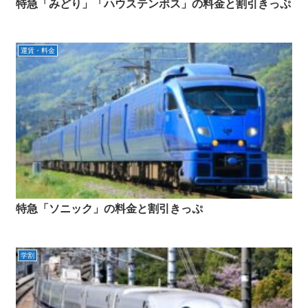
特急「みどり」「ハウステンボス」の料金と割引きっぷ
運賃・料金
特急「ソニック」の料金と割引きっぷ
学割