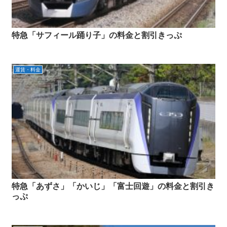
特急「サフィール踊り子」の料金と割引きっぷ
運賃・料金
特急「あずさ」「かいじ」「富士回遊」の料金と割引き
っぷ