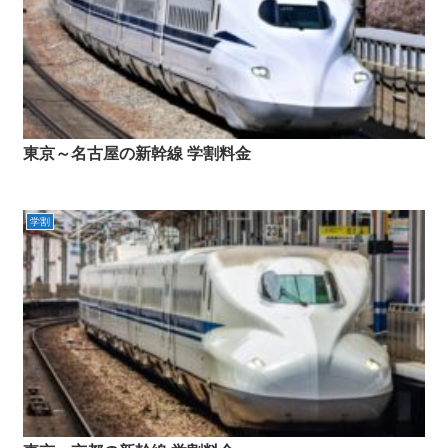
東京～名古屋の新幹線 学割料金
学割