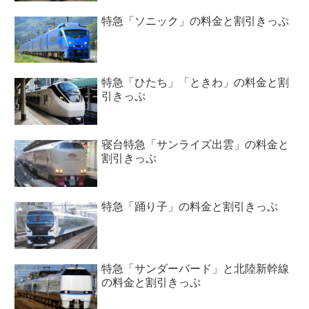
特急「ソニック」の料金と割引きっぷ
特急「ひたち」「ときわ」の料金と割
引きっぷ
寝台特急「サンライズ出雲」の料金と
割引きっぷ
特急「踊り子」の料金と割引きっぷ
特急「サンダーバード」と北陸新幹線
の料金と割引きっぷ