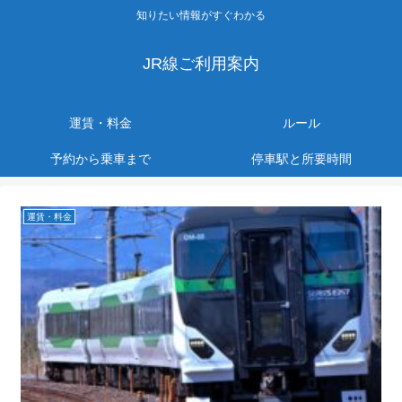
知りたい情報がすぐわかる
JR線ご利用案内
運賃・料金
ルール
予約から乗車まで
停車駅と所要時間
運賃・料金