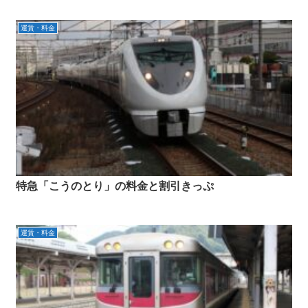
運賃・料金
特急「こうのとり」の料金と割引きっぷ
運賃・料金