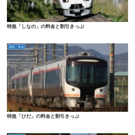
特急「しなの」の料金と割引きっぷ
運賃・料金
特急「ひだ」の料金と割引きっぷ