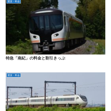
運賃・料金
特急「南紀」の料金と割引きっぷ
運賃・料金