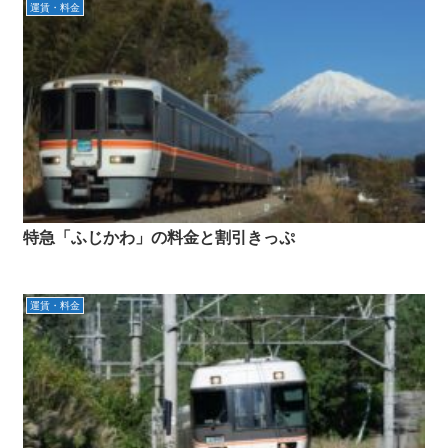
運賃・料金
特急「ふじかわ」の料金と割引きっぷ
運賃・料金