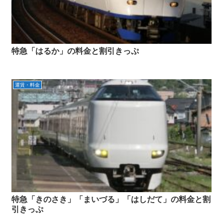
特急「はるか」の料金と割引きっぷ
運賃・料金
特急「きのさき」「まいづる」「はしだて」の料金と割
引きっぷ