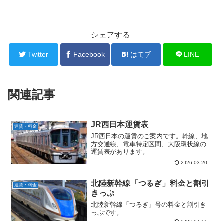
シェアする
Twitter
Facebook
はてブ
LINE
関連記事
JR西日本運賃表
運賃・料金
JR西日本の運賃のご案内です。幹線、地
方交通線、電車特定区間、大阪環状線の
運賃表があります。
2026.03.20
北陸新幹線「つるぎ」料金と割引
運賃・料金
きっぷ
北陸新幹線「つるぎ」号の料金と割引き
っぷです。