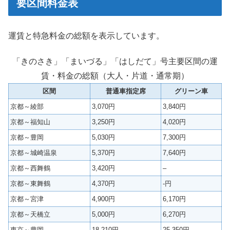
要区間料金表
運賃と特急料金の総額を表示しています。
「きのさき」「まいづる」「はしだて」号主要区間の運
賃・料金の総額（大人・片道・通常期）
区間
普通車指定席
グリーン車
京都～綾部
3,070円
3,840円
京都～福知山
3,250円
4,020円
京都～豊岡
5,030円
7,300円
京都～城崎温泉
5,370円
7,640円
京都～西舞鶴
3,420円
–
京都～東舞鶴
4,370円
-円
京都～宮津
4,900円
6,170円
京都～天橋立
5,000円
6,270円
東京～豊岡
18,210円
25,350円