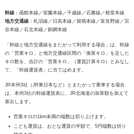
幹線
：函館本線／室蘭本線／千歳線／石勝線／根室本線
地方交通線
：札沼線／日高本線／留萌本線／富良野線／宗
谷本線／石北本線／釧網本線
「幹線と地方交通線をまたがって利用する場合」は、幹線
の「営業キロ」と地方交通線区間の「換算キロ」を足した
キロ数を、合計の「営業キロ」（運賃計算キロ）とみなし
て、「幹線運賃表」に当てはめます。
JR本州3社（JR東日本など）とまたがって乗車する場合
は、本州3社の幹線運賃表に、JR北海道の加算額を加えて
算出します。
営業キロの1km未満の端数は切り上げます。
こども運賃は、おとな運賃の半額で、5円端数は切り