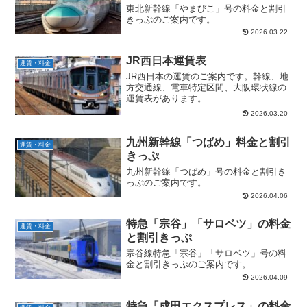
東北新幹線「やまびこ」号の料金と割引
きっぷのご案内です。
2026.03.22
JR西日本運賃表
運賃・料金
JR西日本の運賃のご案内です。幹線、地
方交通線、電車特定区間、大阪環状線の
運賃表があります。
2026.03.20
九州新幹線「つばめ」料金と割引
運賃・料金
きっぷ
九州新幹線「つばめ」号の料金と割引き
っぷのご案内です。
2026.04.06
特急「宗谷」「サロベツ」の料金
運賃・料金
と割引きっぷ
宗谷線特急「宗谷」「サロベツ」号の料
金と割引きっぷのご案内です。
2026.04.09
特急「成田エクスプレス」の料金