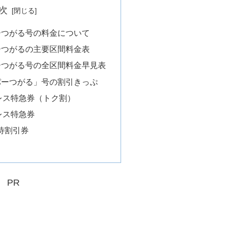
次
ーつがる号の料金について
ーつがるの主要区間料金表
ーつがる号の全区間料金早見表
パーつがる」号の割引きっぷ
レス特急券（トク割）
レス特急券
待割引券
）
PR