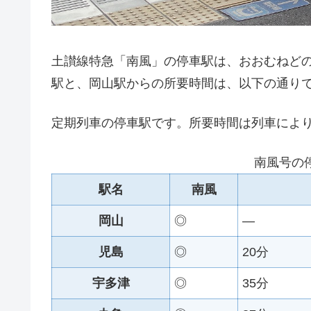
土讃線特急「南風」の停車駅は、おおむねど
駅と、岡山駅からの所要時間は、以下の通り
定期列車の停車駅です。所要時間は列車によ
南風号の
駅名
南風
岡山
◎
—
児島
◎
20分
宇多津
◎
35分