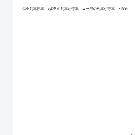
◎全列車停車、○多数の列車が停車、▲一部の列車が停車、×通過