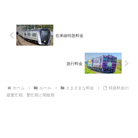
在来線特急料金
急行料金
ホーム
ルール
さまざまな料金
特急料金の
最繁忙期、繁忙期と閑散期