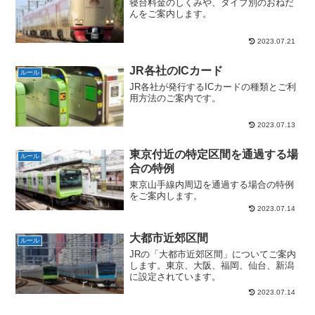
寝台料金のしくみや、タイプ別のおねだ
んをご案内します。
2023.07.21
JR各社のICカード
ルール
JR各社が発行するICカードの種類とご利
用方法のご案内です。
2023.07.13
東京付近の特定区間を通過する場
ルール
合の特例
東京山手線内周辺を通過する場合の特例
をご案内します。
2023.07.14
大都市近郊区間
ルール
JRの「大都市近郊区間」についてご案内
します。東京、大阪、福岡、仙台、新潟
に設定されています。
2023.07.14