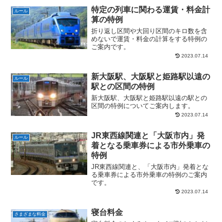
特定の列車に関わる運賃・料金計
ルール
算の特例
折り返し区間や大回り区間のキロ数を含
めないで運賃・料金の計算をする特例の
ご案内です。
2023.07.14
新大阪駅、大阪駅と姫路駅以遠の
ルール
駅との区間の特例
新大阪駅、大阪駅と姫路駅以遠の駅との
区間の特例についてご案内します。
2023.07.14
JR東西線関連と「大阪市内」発
ルール
着となる乗車券による市外乗車の
特例
JR東西線関連と、「大阪市内」発着とな
る乗車券による市外乗車の特例のご案内
です。
2023.07.14
寝台料金
さまざまな料金