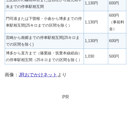
1,130円
600円
央までの停車駅相互間
600円
門司港または下曽根・小倉から博多までの停
1,130円
（事前料
車駅相互間(25キロまでの区間を除く）
金）
宮崎から南郷までの停車駅相互間(25キロま
1,130円
600円
での区間を除く)
博多から直方まで（篠栗線・筑豊本線経由）
1,030
500円
の停車駅相互間（25キロまでの区間を除く）
画像：
JRおでかけネット
より
PR