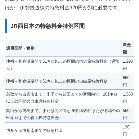
ほか、伊勢鉄道線の特急料金320円が別に必要です。
JR西日本の特急料金特例区間
料金
適用区間・種別
額
津幡～和倉温泉間で51キロ以上の区間の指定席特急料金（通常
1,290
期）
円
660
津幡～和倉温泉間で51キロ以上の区間の自由席特急料金
円
鳥取から出雲市まで、米子から益田までの区間内で、101キロ
1,560
以上の区間の自由席特急料金
円
岡山から児島まで、または同区間とJR四国内にまたがる場合の
560
50キロまでの自由席特急料金
円
130
博多から博多南までの特急料金
円