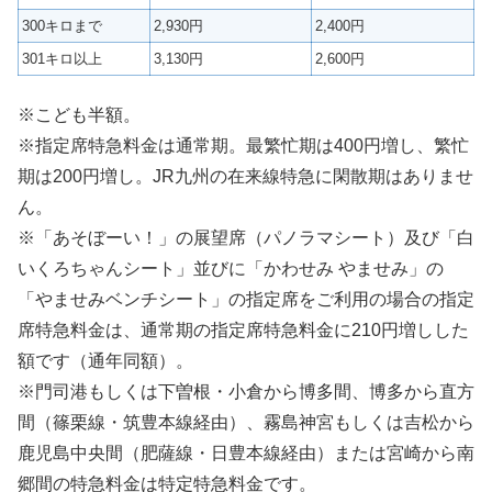
300キロまで
2,930円
2,400円
301キロ以上
3,130円
2,600円
※こども半額。
※指定席特急料金は通常期。最繁忙期は400円増し、繁忙
期は200円増し。JR九州の在来線特急に閑散期はありませ
ん。
※「あそぼーい！」の展望席（パノラマシート）及び「白
いくろちゃんシート」並びに「かわせみ やませみ」の
「やませみベンチシート」の指定席をご利用の場合の指定
席特急料金は、通常期の指定席特急料金に210円増しした
額です（通年同額）。
※門司港もしくは下曽根・小倉から博多間、博多から直方
間（篠栗線・筑豊本線経由）、霧島神宮もしくは吉松から
鹿児島中央間（肥薩線・日豊本線経由）または宮崎から南
郷間の特急料金は特定特急料金です。