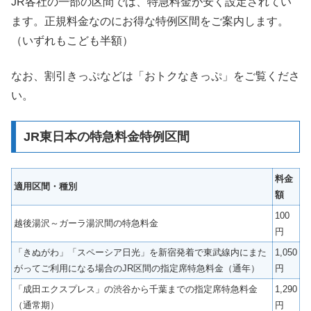
JR各社の一部の区間では、特急料金が安く設定されてい
ます。正規料金なのにお得な特例区間をご案内します。
（いずれもこども半額）
なお、割引きっぷなどは「おトクなきっぷ」をご覧くださ
い。
JR東日本の特急料金特例区間
料金
適用区間・種別
額
100
越後湯沢～ガーラ湯沢間の特急料金
円
「きぬがわ」「スペーシア日光」を新宿発着で東武線内にまた
1,050
がってご利用になる場合のJR区間の指定席特急料金（通年）
円
「成田エクスプレス」の渋谷から千葉までの指定席特急料金
1,290
（通常期）
円