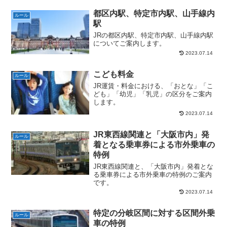
都区内駅、特定市内駅、山手線内
ルール
駅
JRの都区内駅、特定市内駅、山手線内駅
についてご案内します。
2023.07.14
こども料金
ルール
JR運賃・料金における、「おとな」「こ
ども」「幼児」「乳児」の区分をご案内
します。
2023.07.14
JR東西線関連と「大阪市内」発
ルール
着となる乗車券による市外乗車の
特例
JR東西線関連と、「大阪市内」発着とな
る乗車券による市外乗車の特例のご案内
です。
2023.07.14
特定の分岐区間に対する区間外乗
ルール
車の特例