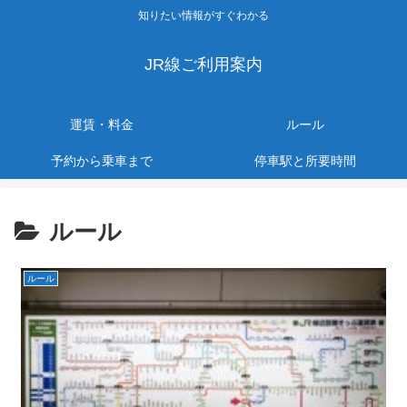
知りたい情報がすぐわかる
JR線ご利用案内
運賃・料金
ルール
予約から乗車まで
停車駅と所要時間
ルール
ルール